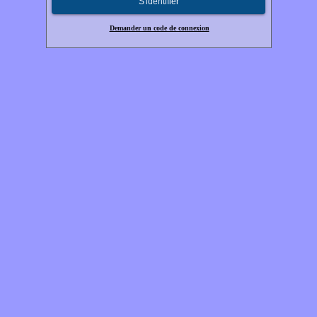
S'identifier
Demander un code de connexion
Copyright CMI 2026 - Tous droits réservés